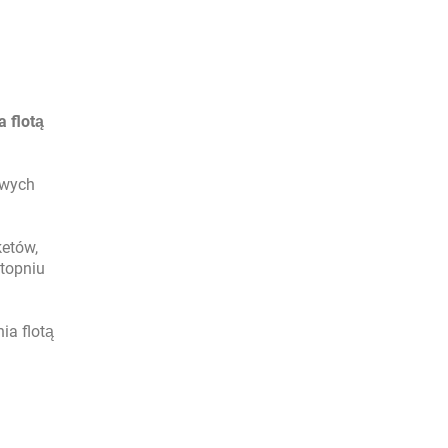
 flotą
owych
ketów,
stopniu
ia flotą