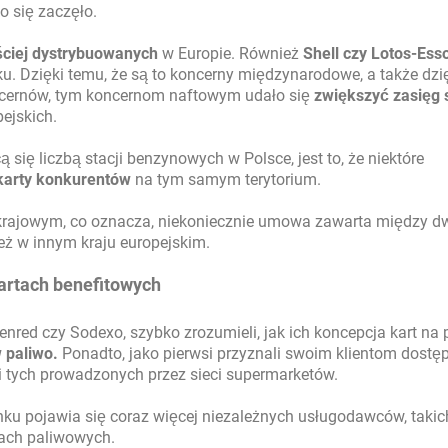
 się zaczęło.
ciej dystrybuowanych
w Europie. Również
Shell czy Lotos-Ess
nku. Dzięki temu, że są to koncerny międzynarodowe, a także dzi
ncernów, tym koncernom naftowym udało się
zwiększyć zasięg s
ejskich.
się liczbą stacji benzynowych w Polsce, jest to, że niektóre
karty konkurentów
na tym samym terytorium.
 krajowym, co oznacza, niekoniecznie umowa zawarta między 
ż w innym kraju europejskim.
kartach benefitowych
enred czy Sodexo, szybko zrozumieli, jak ich koncepcja kart na p
 paliwo.
Ponadto, jako pierwsi przyznali swoim klientom dostę
i tych prowadzonych przez sieci supermarketów.
ynku pojawia się coraz więcej niezależnych usługodawców, takic
rtach paliwowych.