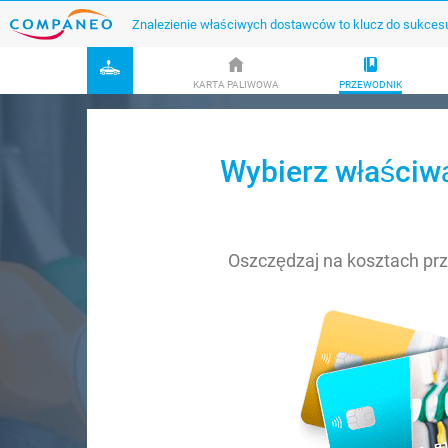
Znalezienie właściwych dostawców to klucz do sukces
KARTA PALIWOWA
PRZEWODNIK
Wybierz właściwą
Oszczędzaj na kosztach pr