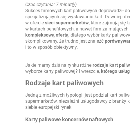
Czas czytania: 7 minut(y)
Sukces firmowych kart paliwowych doprowadził do
specjalizujących się wystawianiu kart. Dawniej of
w ofercie
sieci supermarketów
, które zajmują się 
w kartach benefitowych, a nawet firm zajmującyc
kompleksową ofertą
, dlatego wybór karty paliwowe
skomplikowany, że trudno jest znaleźć
porównywa
i to w sposób obiektywny.
Jakie mamy dziś na rynku różne
rodzaje kart pali
wyborze karty paliwowej? I wreszcie,
którego usłu
Rodzaje kart paliwowych
Jedną z możliwych typologii jest podział kart pal
supermarketów, niezależni usługodawcy z branży k
siebie europejski rynek.
Karty paliwowe koncernów naftowych