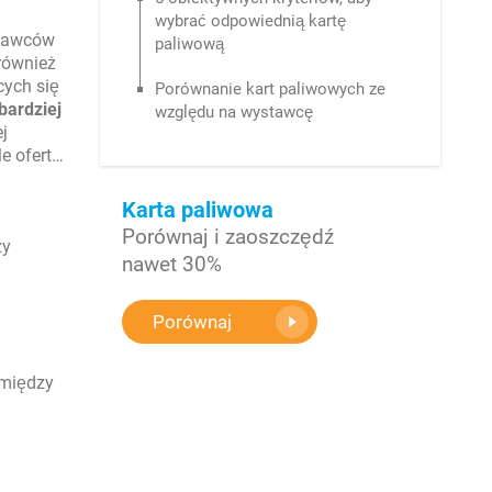
wybrać odpowiednią kartę
dawców
paliwową
 również
cych się
Porównanie kart paliwowych ze
bardziej
względu na wystawcę
ej
le ofert…
Karta paliwowa
Porównaj i zaoszczędź
zy
nawet 30%
Porównaj
 między