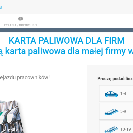
u!
PYTANIA / ODPOWIEDZI
KARTA PALIWOWA DLA FIRM
 karta paliwowa dla małej firmy w
zejazdu pracowników!
Proszę podać lic
1-4
5-9
10-19