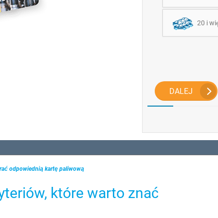
20 i wi
DALEJ
brać odpowiednią kartę paliwową
yteriów, które warto znać