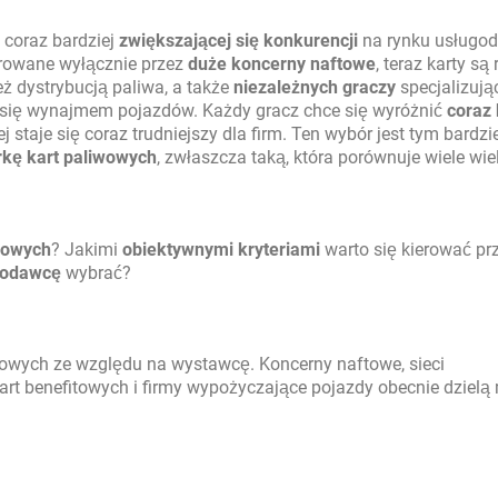
 coraz bardziej
zwiększającej się konkurencji
na rynku usługo
erowane wyłącznie przez
duże koncerny naftowe
, teraz karty są
też dystrybucją paliwa, a także
niezależnych graczy
specjalizują
h się wynajmem pojazdów. Każdy gracz chce się wyróżnić
coraz 
j staje się coraz trudniejszy dla firm. Ten wybór jest tym bardzi
rkę
kart paliwowych
, zwłaszcza taką, która porównuje wiele wie
wowych
? Jakimi
obiektywnymi kryteriami
warto się kierować pr
godawcę
wybrać?
iwowych ze względu na wystawcę. Koncerny naftowe, sieci
art benefitowych i firmy wypożyczające pojazdy obecnie dzielą