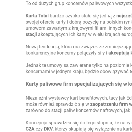
To od dużych grup koncernów paliwowych wszystko
Karta Total
bardzo szybko stała się jedną z
najczęś
swojej ofercie karty i dobrą pozycję na polskim ry
umowom zawartym z krajowymi filiami innych ko
stacji
akceptujących ich karty w wielu krajach europ
Nową tendencją, która ma związek ze zmniejszającą 
konkurencyjne koncerny połączyły siły i
akceptują 
Jednak te umowy są zawierane tylko na poziomie
koncernami w jednym kraju, będzie obowiązywać te
Karty paliwowe firm specjalizujących się w 
Niezależni wystawcy kart benefitowych, tacy jak Ed
może również sprawdzić się w
zaopatrzeniu firm w
zarówno do stacji paliw koncernów naftowych, jak 
Koncepcja sprawdziła się do tego stopnia, że na r
C2A
czy
DKV
, którzy skupiają się wyłącznie na ka