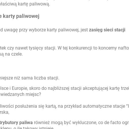
właściwą kartę paliwową.
e karty paliwowej
d uwagę przy wyborze karty paliwowej, jest
zasięg sieci stacji
k czy nawet tysięcy stacji. W tej konkurencji to koncerny naft
 są na czele.
ejsze niż sama liczba stacji.
ce i Europie, skoro do najbliższej stacji akceptującej kartę trz
odwiedzanych miejsc?
iwości posłużenia się kartą, na przykład automatyczne stacje “
rska,
rybutory paliwa
również mogą być wykluczone, co de facto og
klepu, o ile takowy istnieje.