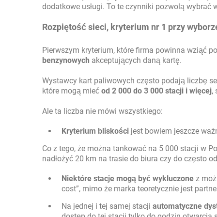
dodatkowe usługi. To te czynniki pozwolą wybrać 
Rozpiętość sieci, kryterium nr 1 przy wyborz
Pierwszym kryterium, które firma powinna wziąć po
benzynowych
akceptujących daną kartę.
Wystawcy kart paliwowych często podają liczbę sete
które mogą mieć
od 2 000 do 3 000 stacji i więcej
,
Ale ta liczba nie mówi wszystkiego:
Kryterium bliskości
jest bowiem jeszcze ważni
Co z tego, że można tankować na 5 000 stacji w Pols
nadłożyć 20 km na trasie do biura czy do często 
Niektóre stacje mogą być wykluczone
z możl
cost”, mimo że marka teoretycznie jest partne
Na jednej i tej samej stacji
automatyczne dyst
dostęp do tej stacji tylko do godzin otwarcia s