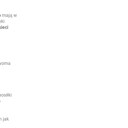
o
mają w
ęki
ieci
dwoma
osiłki
p
h jak