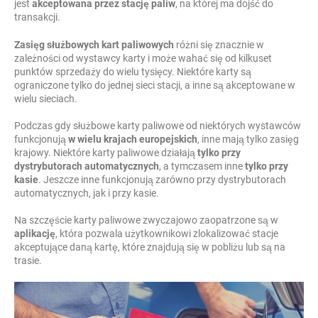
jest
akceptowana przez stację paliw
, na której ma dojść do
transakcji.
Zasięg służbowych kart paliwowych
różni się znacznie w
zależności od wystawcy karty i może wahać się od kilkuset
punktów sprzedaży do wielu tysięcy. Niektóre karty są
ograniczone tylko do jednej sieci stacji, a inne są akceptowane w
wielu sieciach.
Podczas gdy służbowe karty paliwowe od niektórych wystawców
funkcjonują
w wielu krajach europejskich
, inne mają tylko zasięg
krajowy. Niektóre karty paliwowe działają
tylko przy
dystrybutorach automatycznych
, a tymczasem inne
tylko przy
kasie
. Jeszcze inne funkcjonują zarówno przy dystrybutorach
automatycznych, jak i przy kasie.
Na szczęście karty paliwowe zwyczajowo zaopatrzone są w
aplikację
, która pozwala użytkownikowi zlokalizować stacje
akceptujące daną kartę, które znajdują się w pobliżu lub są na
trasie.