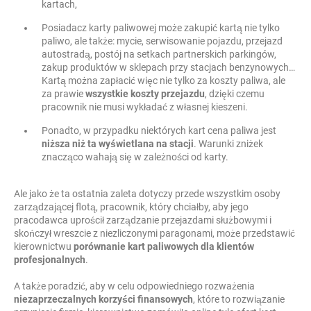
kartach,
Posiadacz karty paliwowej może zakupić kartą nie tylko
paliwo, ale także: mycie, serwisowanie pojazdu, przejazd
autostradą, postój na setkach partnerskich parkingów,
zakup produktów w sklepach przy stacjach benzynowych…
Kartą można zapłacić więc nie tylko za koszty paliwa, ale
za prawie
wszystkie koszty przejazdu
, dzięki czemu
pracownik nie musi wykładać z własnej kieszeni.
Ponadto, w przypadku niektórych kart cena paliwa jest
niższa niż ta wyświetlana na stacji
. Warunki zniżek
znacząco wahają się w zależności od karty.
Ale jako że ta ostatnia zaleta dotyczy przede wszystkim osoby
zarządzającej flotą, pracownik, który chciałby, aby jego
pracodawca uprościł zarządzanie przejazdami służbowymi i
skończył wreszcie z niezliczonymi paragonami, może przedstawić
kierownictwu
porównanie kart paliwowych dla klientów
profesjonalnych
.
A także poradzić, aby w celu odpowiedniego rozważenia
niezaprzeczalnych korzyści finansowych
, które to rozwiązanie