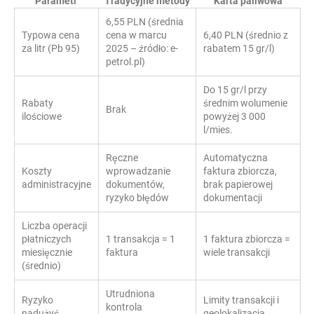
Parametr
Tradycyjne metody
Karta paliwowa
6,55 PLN (średnia
Typowa cena
cena w marcu
6,40 PLN (średnio z
za litr (Pb 95)
2025 – źródło: e-
rabatem 15 gr/l)
petrol.pl)
Do 15 gr/l przy
Rabaty
średnim wolumenie
Brak
ilościowe
powyżej 3 000
l/mies.
Ręczne
Automatyczna
Koszty
wprowadzanie
faktura zbiorcza,
administracyjne
dokumentów,
brak papierowej
ryzyko błędów
dokumentacji
Liczba operacji
płatniczych
1 transakcja = 1
1 faktura zbiorcza =
miesięcznie
faktura
wiele transakcji
(średnio)
Utrudniona
Ryzyko
Limity transakcji i
kontrola
nadużyć
geolokalizacja