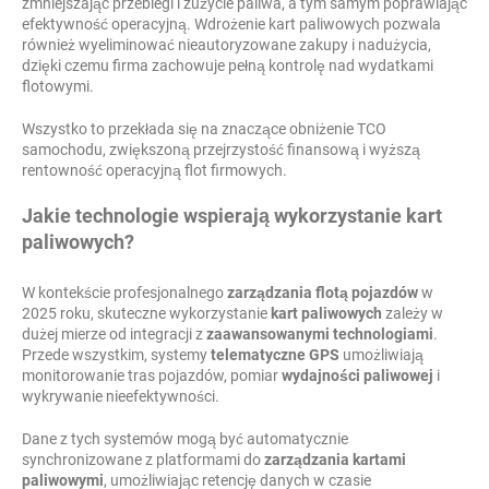
zmniejszając przebiegi i zużycie paliwa, a tym samym poprawiając
efektywność operacyjną. Wdrożenie kart paliwowych pozwala
również wyeliminować nieautoryzowane zakupy i nadużycia,
dzięki czemu firma zachowuje pełną kontrolę nad wydatkami
flotowymi.
Wszystko to przekłada się na znaczące obniżenie TCO
samochodu, zwiększoną przejrzystość finansową i wyższą
rentowność operacyjną flot firmowych.
Jakie technologie wspierają wykorzystanie kart
paliwowych?
W kontekście profesjonalnego
zarządzania flotą pojazdów
w
2025 roku, skuteczne wykorzystanie
kart paliwowych
zależy w
dużej mierze od integracji z
zaawansowanymi technologiami
.
Przede wszystkim, systemy
telematyczne GPS
umożliwiają
monitorowanie tras pojazdów, pomiar
wydajności paliwowej
i
wykrywanie nieefektywności.
Dane z tych systemów mogą być automatycznie
synchronizowane z platformami do
zarządzania kartami
paliwowymi
, umożliwiając retencję danych w czasie