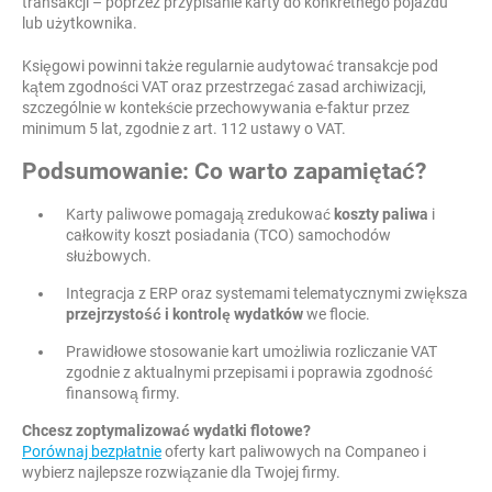
transakcji – poprzez przypisanie karty do konkretnego pojazdu
lub użytkownika.
Księgowi powinni także regularnie audytować transakcje pod
kątem zgodności VAT oraz przestrzegać zasad archiwizacji,
szczególnie w kontekście przechowywania e-faktur przez
minimum 5 lat, zgodnie z art. 112 ustawy o VAT.
Podsumowanie: Co warto zapamiętać?
Karty paliwowe pomagają zredukować
koszty paliwa
i
całkowity koszt posiadania (TCO) samochodów
służbowych.
Integracja z ERP oraz systemami telematycznymi zwiększa
przejrzystość i kontrolę wydatków
we flocie.
Prawidłowe stosowanie kart umożliwia rozliczanie VAT
zgodnie z aktualnymi przepisami i poprawia zgodność
finansową firmy.
Chcesz zoptymalizować wydatki flotowe?
Porównaj bezpłatnie
oferty kart paliwowych na Companeo i
wybierz najlepsze rozwiązanie dla Twojej firmy.