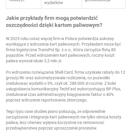
wydatków
Jakie przykłady firm mogą potwierdzić
oszczędności dzięki kartom paliwowym?
W 2025 roku coraz więcej firm w Polsce potwierdza sukcesy
wynikające z wdrożenia kart paliwowych. Przykładem może być
firma logistyczna TransPol Sp. z o.o., która zarządza flotą 80
pojazdów. Przed wdrożeniem kart paliwowych, roczny koszt
paliwa wynosił około 3,2 mln zł.
Po wdrożeniu rozwiązania Shell Card, firma uzyskała rabaty do 12
groszy/litr oraz automatyzowała rozliczenia, co pozwoliło
zredukować wydatki o 9%, czyli ok. 288 000 zł rocznie. Z kolei
usługodawca komunikacyjny TechFast wykorzystujący BP Plus,
zredukował czas administracyjny księgowania faktur o 40%
poprzez wdrożenie raportowania zbiorczego.
Tego typu case studies jasno pokazują, że odpowiednie
zarządzanie i integracja kart paliwowych nie tylko obniża koszty
paliwa, lecz również wpływa korzystnie na rentowność
przedsiębiorstwa poprzez uproszczenie procesów.