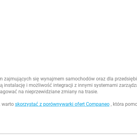
irm zajmujących się wynajmem samochodów oraz dla przedsiębi
 instalację i możliwość integracji z innymi systemami zarządz
eagować na nieprzewidziane zmiany na trasie.
, warto
skorzystać z porównywarki ofert Companeo
, która pom