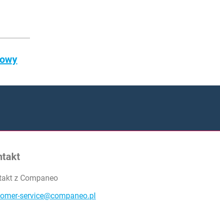
powy
ntakt
takt z Companeo
tomer-service@companeo.pl