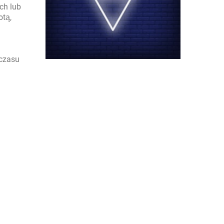
ch lub
otą,
 czasu