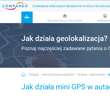
Znalezienie właściwych dostawców to klucz do sukces
GEOLOKALIZACJA POJAZDÓW
PRZEWODN
Jak działa geolokalizacja?
Poznaj najczęściej zadawane pytania o 
Pojazdy
Geolokalizacja pojazdów
Pytania / Odpowiedzi
M
Jak działa mini GPS w aut