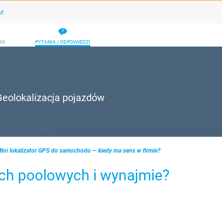
u!
IK
PYTANIA / ODPOWIEDZI
Geolokalizacja pojazdów
ini lokalizator GPS do samochodu — kiedy ma sens w firmie?
ach poolowych i wynajmie?