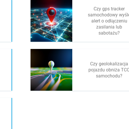
Czy gps tracker
samochodowy wyśl
alert o odłączeniu
zasilania lub
sabotażu?
Czy geolokalizacja
pojazdu obniża TC
samochodu?