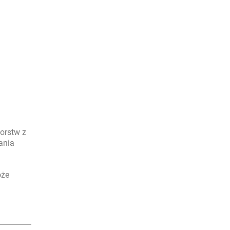
orstw z
ania
oże