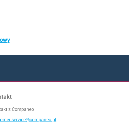
powy
ntakt
takt z Companeo
tomer-service@companeo.pl