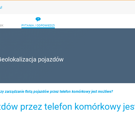
u!
IK
PYTANIA / ODPOWIEDZI
Geolokalizacja pojazdów
zy zarządzanie flotą pojazdów przez telefon komórkowy jest możliwe?
zdów przez telefon komórkowy jes