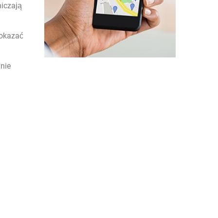
niczają
 okazać
 nie