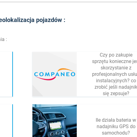
eolokalizacja pojazdów :
ia :
Czy po zakupie
sprzętu konieczne je
skorzystanie z
profesjonalnych usł
instalacyjnych? co
zrobić jeśli nadajni
się zepsuje?
Ile działa bateria w
nadajniku GPS do
samochodu?