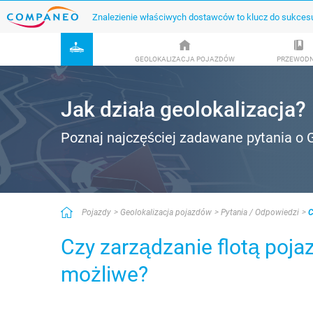
Znalezienie właściwych dostawców to klucz do sukces
GEOLOKALIZACJA POJAZDÓW
PRZEWODN
Jak działa geolokalizacja?
Poznaj najczęściej zadawane pytania o 
Pojazdy
Geolokalizacja pojazdów
Pytania / Odpowiedzi
C
Czy zarządzanie flotą poja
możliwe?