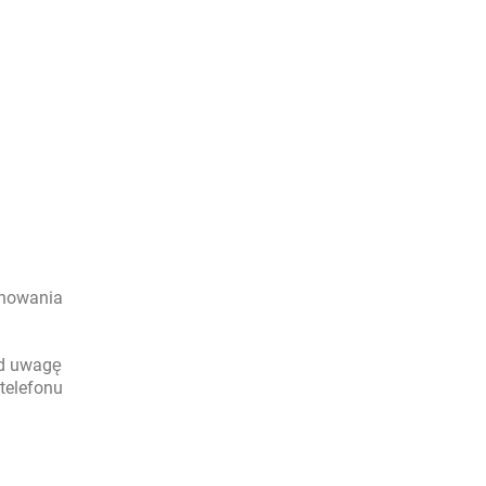
chowania
od uwagę
 telefonu