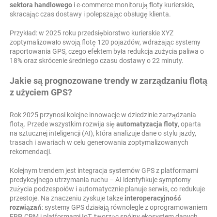
sektora handlowego
i e-commerce monitorują floty kurierskie,
skracając czas dostawy i polepszając obsługę klienta.
Przykład: w 2025 roku przedsiębiorstwo kurierskie XYZ
zoptymalizowało swoją flotę 120 pojazdów, wdrażając systemy
raportowania GPS, czego efektem była redukcja zużycia paliwa o
18% oraz skrócenie średniego czasu dostawy o 22 minuty.
Jakie są prognozowane trendy w zarządzaniu flotą
z użyciem GPS?
Rok 2025 przynosi kolejne innowacje w dziedzinie zarządzania
flotą. Przede wszystkim rozwija się
automatyzacja floty
, oparta
na sztucznej inteligencji (AI), która analizuje dane o stylu jazdy,
trasach i awariach w celu generowania zoptymalizowanych
rekomendacji.
Kolejnym trendem jest integracja systemów GPS z platformami
predykcyjnego utrzymania ruchu – AI identyfikuje symptomy
zużycia podzespołów i automatycznie planuje serwis, co redukuje
przestoje. Na znaczeniu zyskuje także
interoperacyjność
rozwiązań
: systemy GPS działają równolegle z oprogramowaniem
ERP, CRM i platformami IoT, tworząc spójny ekosystem danych.