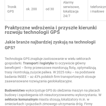
Alarmy
Tronik
serwisowe,
telefonicz
ok. 200
od 30
GPS
lokalizacja
i mailowe
24/7
Praktyczne wdrożenia i przyszłe kierunki
rozwoju technologii GPS
Jakie branże najbardziej zyskują na technologii
GPS?
Technologia GPS znajduje zastosowanie w wielu sektorach
gospodarki.
Transport i logistyka
to oczywiście główny
beneficjent – firmy przewozowe monitorują flotę, optymalizują
trasy i kontrolują zużycie paliwa. W 2025 roku – na podstawie
badania INSEE – aż 43% polskich firm transportowych stosuje
zaawansowane rozwiązania geolokalizacyjne.
Budownictwo
wykorzystuje GPS do śledzenia maszyn na placach
budowy i zapobiegania ich nieautoryzowanemu wykorzystaniu. W
sektorze komunalnym
miasta stosują lokalizatory m.in. w
śmieciarkach i pojazdach zimowego utrzymania dróg. Firmy