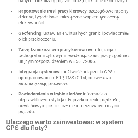
danych o lokalizacji pojazdu oraz jego stanie technicznym.
Raportowanie tras i pracy kierowcy:
szczegółowe raporty
dzienne, tygodniowe i miesięczne, wspierające ocenę
efektywności.
Geofencing:
ustawianie wirtualnych granic i powiadomień
o ich przekroczeniu.
Zarządzanie czasem pracy kierowców:
integracja z
tachografami cyfrowymi i ewidencją czasu jazdy zgodnie z
unijnym rozporządzeniem WE 561/2006.
Integracja systemów:
możliwość połączenia GPS z
oprogramowaniem ERP, TMS i CRM, co zwiększa
automatyzację procesów.
Powiadomienia w trybie alertów:
informacje o
nieprawidłowym stylu jazdy, przekroczeniu prędkości,
niewłaściwym postoju czy nieautoryzowanym użyciu
pojazdu.
Dlaczego warto zainwestować w system
GPS dla floty?