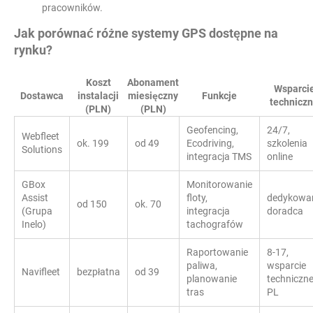
pracowników.
Jak porównać różne systemy GPS dostępne na
rynku?
Koszt
Abonament
Wsparci
Dostawca
instalacji
miesięczny
Funkcje
technicz
(PLN)
(PLN)
Geofencing,
24/7,
Webfleet
ok. 199
od 49
Ecodriving,
szkolenia
Solutions
integracja TMS
online
GBox
Monitorowanie
Assist
floty,
dedykowa
od 150
ok. 70
(Grupa
integracja
doradca
Inelo)
tachografów
Raportowanie
8-17,
paliwa,
wsparcie
Navifleet
bezpłatna
od 39
planowanie
techniczn
tras
PL