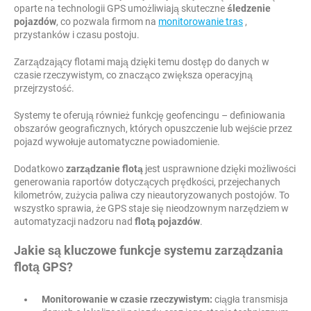
oparte na technologii GPS umożliwiają skuteczne
śledzenie
pojazdów
, co pozwala firmom na
monitorowanie tras
,
przystanków i czasu postoju.
Zarządzający flotami mają dzięki temu dostęp do danych w
czasie rzeczywistym, co znacząco zwiększa operacyjną
przejrzystość.
Systemy te oferują również funkcję geofencingu – definiowania
obszarów geograficznych, których opuszczenie lub wejście przez
pojazd wywołuje automatyczne powiadomienie.
Dodatkowo
zarządzanie flotą
jest usprawnione dzięki możliwości
generowania raportów dotyczących prędkości, przejechanych
kilometrów, zużycia paliwa czy nieautoryzowanych postojów. To
wszystko sprawia, że GPS staje się nieodzownym narzędziem w
automatyzacji nadzoru nad
flotą pojazdów
.
Jakie są kluczowe funkcje systemu zarządzania
flotą GPS?
Monitorowanie w czasie rzeczywistym:
ciągła transmisja